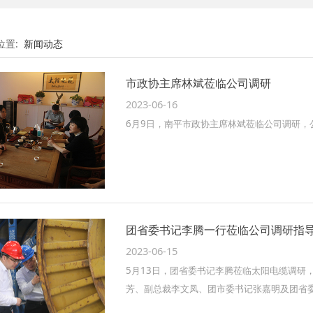
位置:
新闻动态
市政协主席林斌莅临公司调研
2023-06-16
6月9日，南平市政协主席林斌莅临公司调研，
团省委书记李腾一行莅临公司调研指
2023-06-15
5月13日，团省委书记李腾莅临太阳电缆调研
芳、副总裁李文凤、团市委书记张嘉明及团省