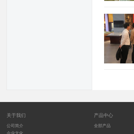
关于我们
产品中心
公司简介
全部产品
企业文化