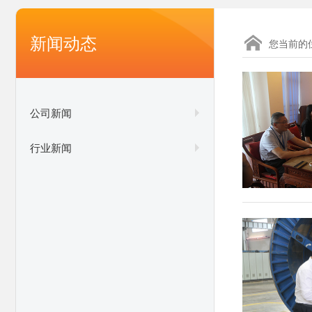
新闻动态
您当前的
公司新闻
行业新闻