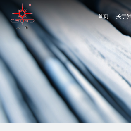
首页
关于